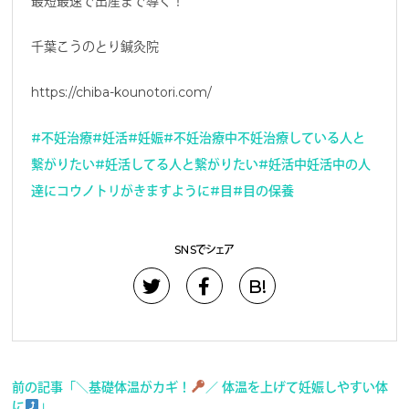
最短最速で出産まで導く！
千葉こうのとり鍼灸院
https://chiba-kounotori.com/
#不妊治療
#妊活
#妊娠
#不妊治療中不妊治療している人と
繋がりたい
#妊活してる人と繋がりたい
#妊活中妊活中の人
達にコウノトリがきますように
#目
#目の保養
SNSでシェア
B!
前の記事「＼基礎体温がカギ！
／ 体温を上げて妊娠しやすい体
に
」