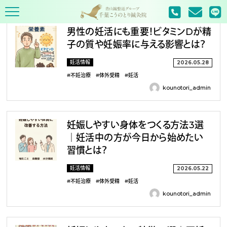
TOP
2026年
5月
男性の妊活にも重要！ビタミンDが精
子の質や妊娠率に与える影響とは？
妊活情報
2026.05.28
#不妊治療
#体外受精
#妊活
kounotori_admin
妊娠しやすい身体をつくる方法3選
｜妊活中の方が今日から始めたい
習慣とは？
妊活情報
2026.05.22
#不妊治療
#体外受精
#妊活
kounotori_admin