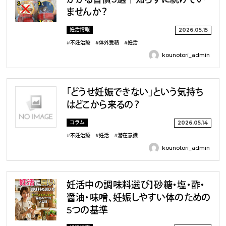
ませんか？
妊活情報
2026.05.15
#不妊治療
#体外受精
#妊活
kounotori_admin
「どうせ妊娠できない」という気持ち
はどこから来るの？
コラム
2026.05.14
#不妊治療
#妊活
#潜在意識
kounotori_admin
妊活中の調味料選び】砂糖・塩・酢・
醤油・味噌、妊娠しやすい体のための
5つの基準