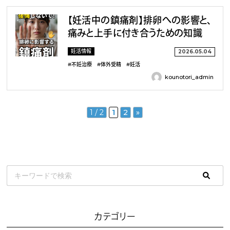
【妊活中の鎮痛剤】排卵への影響と、
痛みと上手に付き合うための知識
妊活情報
2026.05.04
#不妊治療
#体外受精
#妊活
kounotori_admin
1 / 2
1
2
»
カテゴリー