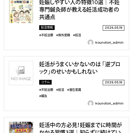
妊娠しやすい人の特徴10選｜不妊
専門鍼灸師が教える妊活成功者の
共通点
妊活情報
2026.05.19
#不妊治療
#体外受精
#妊活
kounotori_admin
妊活がうまくいかないのは 「逆ブロ
ック」のせいかもしれない
コラム
2026.05.16
#不妊治療
#妊活
#潜在意識
#鍼灸
kounotori_admin
妊活中の方必見！妊娠までに時間が
かかる習慣3選｜知らずに続けてい