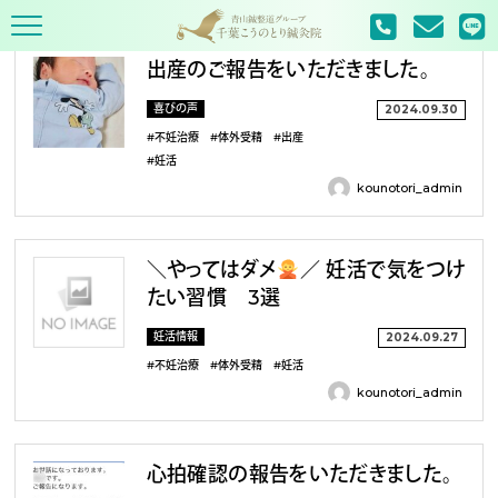
TOP
2024年
9月
出産のご報告をいただきました。
喜びの声
2024.09.30
#不妊治療
#体外受精
#出産
#妊活
kounotori_admin
＼やってはダメ
／ 妊活で気をつけ
たい習慣 3選
妊活情報
2024.09.27
#不妊治療
#体外受精
#妊活
kounotori_admin
心拍確認の報告をいただきました。