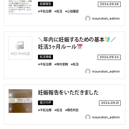
妊娠報告
2024.09.26
#不妊治療
#妊活
#心拍確認
kounotori_admin
＼年内に妊娠するための基本
／
妊活3ヶ月ルール
妊活情報
2024.09.24
#不妊治療
#体外受精
#妊活
kounotori_admin
妊娠報告をいただきました
喜びの声
2024.09.21
#不妊治療
#妊活
#陽性判定
kounotori_admin