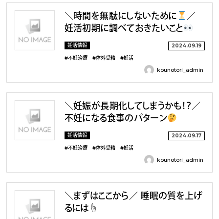
＼時間を無駄にしないために
／
妊活初期に調べておきたいこと
妊活情報
2024.09.19
#不妊治療
#体外受精
#妊活
kounotori_admin
＼妊娠が長期化してしまうかも！？／
不妊になる食事のパターン
妊活情報
2024.09.17
#不妊治療
#体外受精
#妊活
kounotori_admin
＼まずはここから／ 睡眠の質を上げ
るには☝️