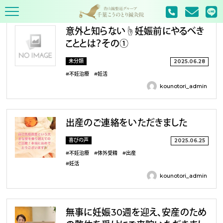
TOP
2025年
6月
意外と知らない☝️妊娠前にやるべき
こととは？その①
未分類
2025.06.28
#不妊治療
#妊活
kounotori_admin
出産のご連絡をいただきました
喜びの声
2025.06.25
#不妊治療
#体外受精
#出産
#妊活
kounotori_admin
無事に妊娠30週を迎え、安産のため