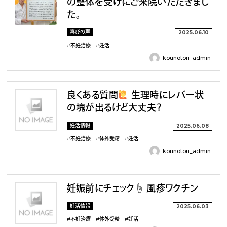
の整体を受けにご来院いただきまし
た。
喜びの声
2025.06.10
#不妊治療
#妊活
kounotori_admin
良くある質問
生理時にレバー状
の塊が出るけど大丈夫？
妊活情報
2025.06.08
#不妊治療
#体外受精
#妊活
kounotori_admin
妊娠前にチェック☝️ 風疹ワクチン
妊活情報
2025.06.03
#不妊治療
#体外受精
#妊活