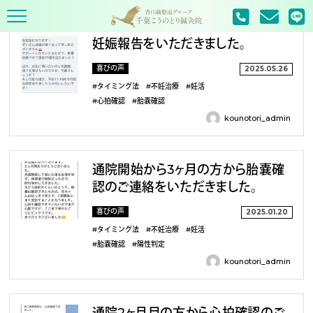
TOP
タグ : タイミング法
妊娠報告をいただきました。
喜びの声
2025.05.26
#タイミング法
#不妊治療
#妊活
#心拍確認
#胎嚢確認
kounotori_admin
通院開始から3ヶ月の方から胎嚢確
認のご連絡をいただきました。
喜びの声
2025.01.20
#タイミング法
#不妊治療
#妊活
#胎嚢確認
#陽性判定
kounotori_admin