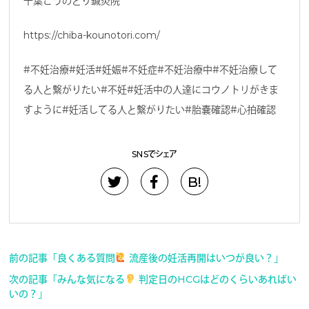
千葉こうのとり鍼灸院
https://chiba-kounotori.com/
#不妊治療#妊活#妊娠#不妊症#不妊治療中#不妊治療して
る人と繋がりたい#不妊#妊活中の人達にコウノトリがきま
すように#妊活してる人と繋がりたい#胎嚢確認#心拍確認
SNSでシェア
B!
前の記事「良くある質問
流産後の妊活再開はいつが良い？」
次の記事「みんな気になる
判定日のHCGはどのくらいあればい
いの？」