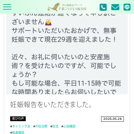
TOP
喜びの声
妊娠報告をいただきました。
喜びの声
2025.05.26
#
タイミング法
#
不妊治療
#
妊活
#
心拍確認
#
胎嚢確認