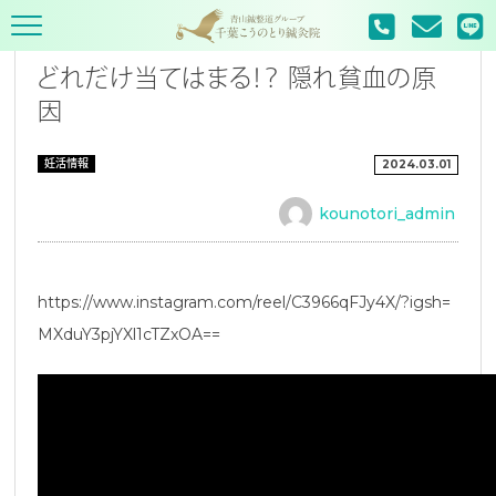
TOP
妊活情報
どれだけ当てはまる！？ 隠れ貧血の原
因
妊活情報
2024.03.01
kounotori_admin
https://www.instagram.com/reel/C3966qFJy4X/?igsh=
MXduY3pjYXl1cTZxOA==