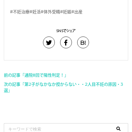
#不妊治療#妊活#体外受精#妊娠#出産
SNSでシェア
B!
前の記事「通院8回で陽性判定！」
次の記事「第2子がなかなか授からない・・2人目不妊の原因・3
選」