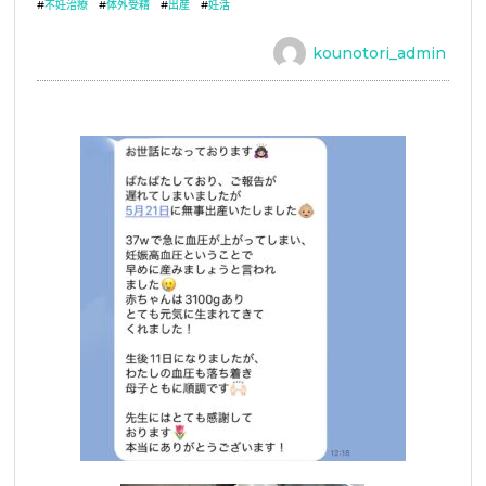
#
不妊治療
#
体外受精
#
出産
#
妊活
kounotori_admin